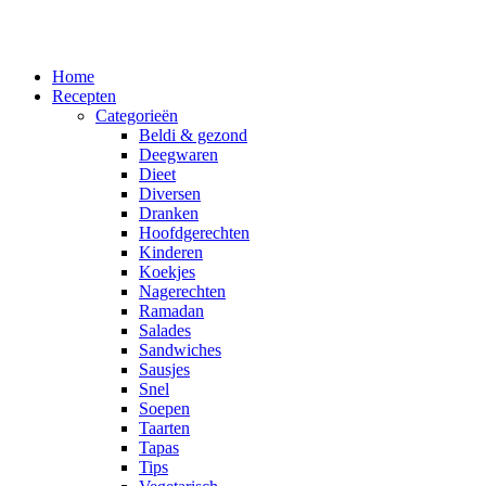
Home
Recepten
Categorieën
Beldi & gezond
Deegwaren
Dieet
Diversen
Dranken
Hoofdgerechten
Kinderen
Koekjes
Nagerechten
Ramadan
Salades
Sandwiches
Sausjes
Snel
Soepen
Taarten
Tapas
Tips